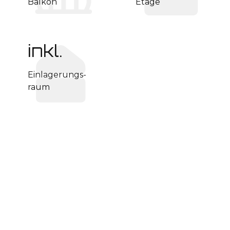
Balkon
Etage
inkl.
Einlagerungs­
raum