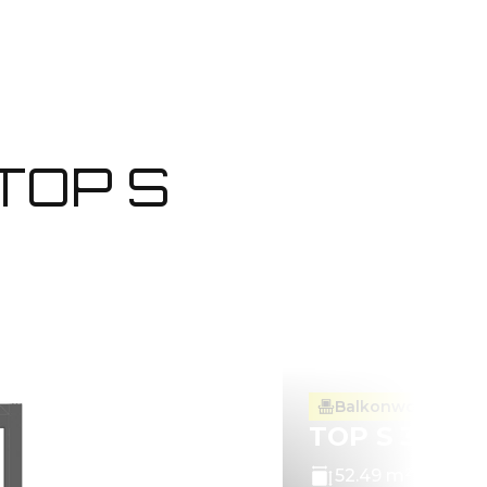
 TOP S
Balkonwohnung
TOP S 3.11
52.49 m²