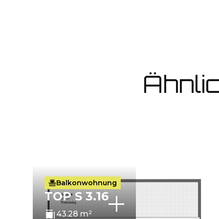
Ähnli
Balkonwohnung
TOP S 3.16
43.28 m²