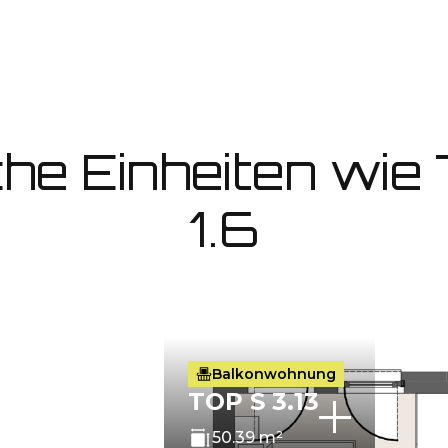
che Einheiten wie
1.6
Balkonwohnung
TOP S 3.13
50.39 m²