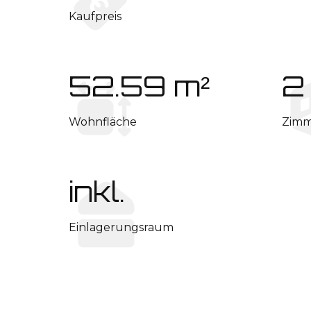
Kaufpreis
52.59 m²
2
Wohnfläche
Zimm
inkl.
Einlagerungs­raum