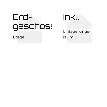
Erd­
inkl.
geschoss
Einlagerungs­
Etage
raum