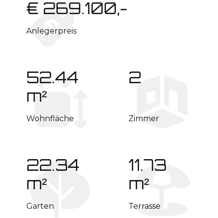
€ 269.100,-
Anlegerpreis
52.44
2
m²
Wohnfläche
Zimmer
22.34
11.73
m²
m²
Garten
Terrasse